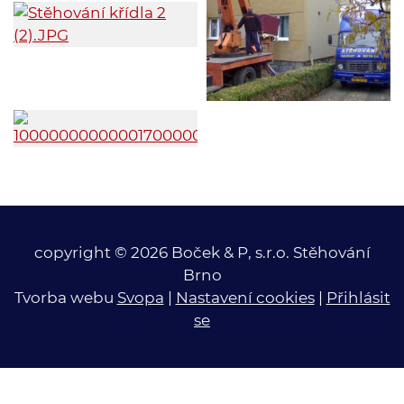
copyright © 2026 Boček & P, s.r.o. Stěhování
Brno
Tvorba webu
Svopa
|
Nastavení cookies
|
Přihlásit
se