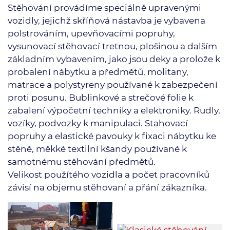
Stěhování provádíme speciálně upravenými
vozidly, jejichž skříňová nástavba je vybavena
polstrováním, upevňovacími popruhy,
vysunovací stěhovací tretnou, plošinou a dalším
základním vybavením, jako jsou deky a prolože k
probalení nábytku a předmětů, molitany,
matrace a polystyreny používané k zabezpečení
proti posunu. Bublinkové a strečové folie k
zabalení výpočetní techniky a elektroniky. Rudly,
vozíky, podvozky k manipulaci. Stahovací
popruhy a elastické pavouky k fixaci nábytku ke
stěně, měkké textilní kšandy používané k
samotnému stěhování předmětů.
Velikost použítého vozidla a počet pracovníků
závisí na objemu stěhovaní a přání zákazníka.